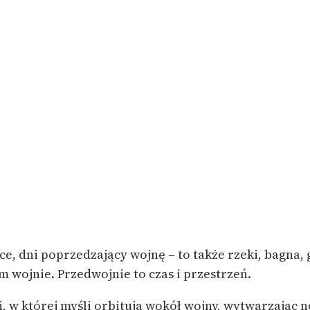
e, dni poprzedzający wojnę – to także rzeki, bagna, g
m wojnie. Przedwojnie to czas i przestrzeń.
, w której myśli orbitują wokół wojny, wytwarzając