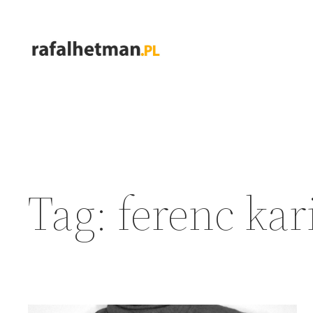
Przejdź
do
treści
Tag:
ferenc kar