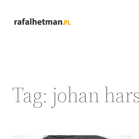
Przejdź
do
treści
Tag:
johan har