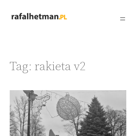
Przejdź
do
treści
Tag:
rakieta v2