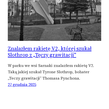
Znalazłem rakietę V2, której szukał
Slothrop z „Tęczy grawitacji”
W parku we wsi Sarnaki znalazłem rakietę V2.
Taką jakiej szukał Tyrone Slothrop, bohater
„Teczy grawitacji” Thomasa Pynchona.
27 grudnia 2025