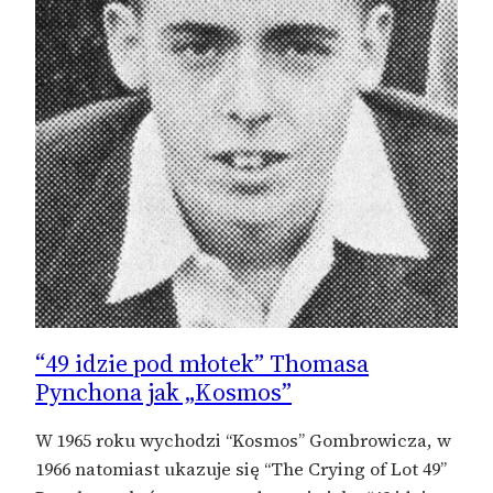
“49 idzie pod młotek” Thomasa
Pynchona jak „Kosmos”
W 1965 roku wychodzi “Kosmos” Gombrowicza, w
1966 natomiast ukazuje się “The Crying of Lot 49”