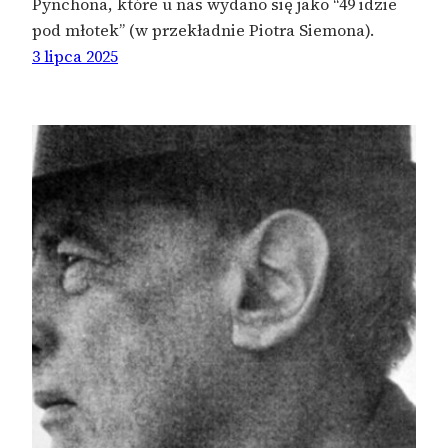
Pynchona, które u nas wydano się jako “49 idzie
pod młotek” (w przekładnie Piotra Siemona).
3 lipca 2025