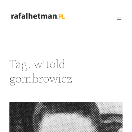
Przejdź
do
treści
Tag:
witold
gombrowicz