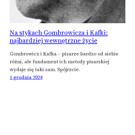
Na stykach Gombrowicza i Kafki:
najbardziej wewnętrzne życie
Gombrowicz i Kafka – pisarze bardzo od siebie
różni, ale fundament ich metody pisarskiej
wydaje się taki sam. Spójrzcie.
1 grudnia 2024
rafalhetman.pl