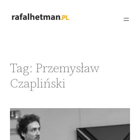
Przejdź
do
treści
Tag:
Przemysław
Czapliński