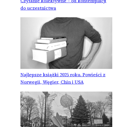
Czytanie kolektywne – od kontemplacji
do uczestnictwa
Najlepsze książki 2025 roku. Powieści z
Norwegii, Węgier, Chin i USA