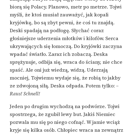
biorą się Polacy. Planowo, metr po metrze. Tojwi
myśli, że ktoś musiał zauważyć, jak kopali
kryjówkę, bo są zbyt pewni, że coś tu znajdą.
Deski spadają na podłogę. Słychać coraz
głośniejsze uderzenia młotków i kilofów. Serca
ukrywających się łomoczą. Do kryjówki zaczyna
wpadać światło. Zaraz ich zobaczą. Deska
sprężynuje, odbija się, wraca do ściany, nie chce
spaść. Ale oni już wiedzą, widzą. Uderzają
mocniej, Tojwiemu wydaje się, że robią to jakby
ze zdwojoną siłą. Deska odpada. Potem tylko: –
Raus! Schnell!
Jeden po drugim wychodzą na podwórze. Tojwi
spostrzega, że zgubił lewy but. Jakiś Niemiec
pozwala mu się po niego cofnąć. W jamie wciąż
kryje się kilka osób. Chłopiec wraca na zewnątrz