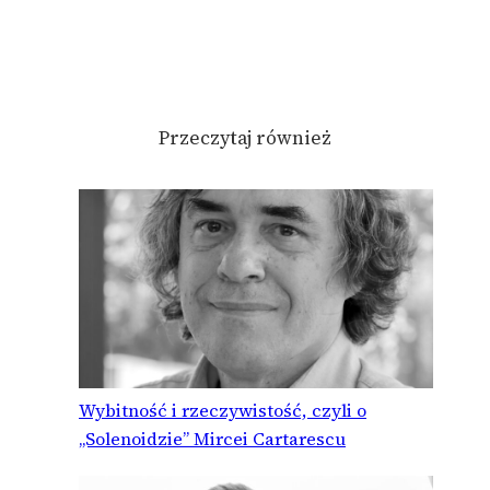
Przeczytaj również
Wybitność i rzeczywistość, czyli o
„Solenoidzie” Mircei Cartarescu