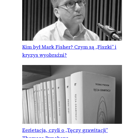
Kim był Mark Fisher? Czym są „Fiszki” i
kryzys wyobraźni?
Eerietacja, czyli o „Tęczy grawitacji”
Thomasa Pynchona