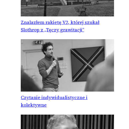
Znalazłem rakietę V2, której szukał
Slothrop z „Tęczy grawitacji”
Czytanie indywidualistyczne i
kolektywne