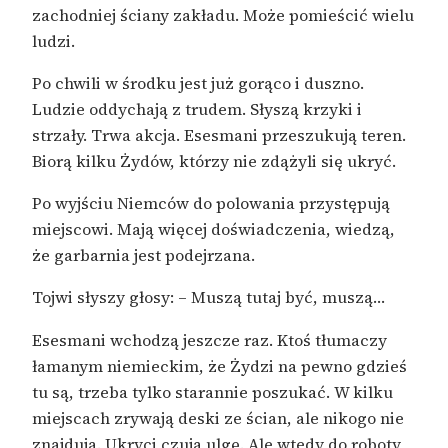
zachodniej ściany zakładu. Może pomieścić wielu
ludzi.
Po chwili w środku jest już gorąco i duszno.
Ludzie oddychają z trudem. Słyszą krzyki i
strzały. Trwa akcja. Esesmani przeszukują teren.
Biorą kilku Żydów, którzy nie zdążyli się ukryć.
Po wyjściu Niemców do polowania przystępują
miejscowi. Mają więcej doświadczenia, wiedzą,
że garbarnia jest podejrzana.
Tojwi słyszy głosy: – Muszą tutaj być, muszą…
Esesmani wchodzą jeszcze raz. Ktoś tłumaczy
łamanym niemieckim, że Żydzi na pewno gdzieś
tu są, trzeba tylko starannie poszukać. W kilku
miejscach zrywają deski ze ścian, ale nikogo nie
znajdują. Ukryci czują ulgę. Ale wtedy do roboty