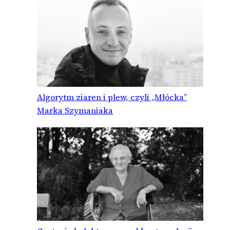
Algorytm ziaren i plew, czyli „Młócka”
Marka Szymaniaka