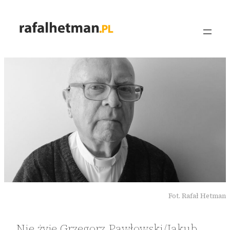
Przejdź
do
treści
Fot. Rafał Hetman
Nie żyje Grzegorz Pawłowski/Jakub