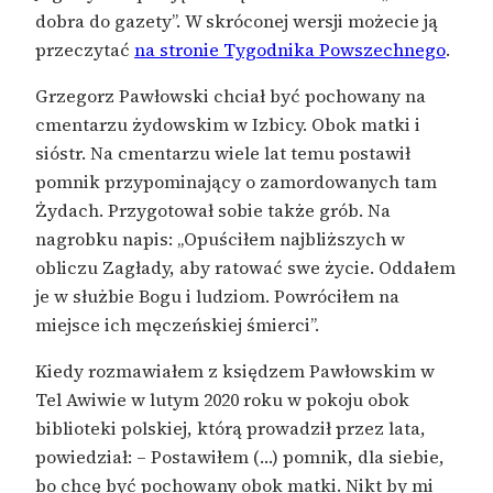
dobra do gazety”. W skróconej wersji możecie ją
przeczytać
na stronie Tygodnika Powszechnego
.
Grzegorz Pawłowski chciał być pochowany na
cmentarzu żydowskim w Izbicy. Obok matki i
sióstr. Na cmentarzu wiele lat temu postawił
pomnik przypominający o zamordowanych tam
Żydach. Przygotował sobie także grób. Na
nagrobku napis: „Opuściłem najbliższych w
obliczu Zagłady, aby ratować swe życie. Oddałem
je w służbie Bogu i ludziom. Powróciłem na
miejsce ich męczeńskiej śmierci”.
Kiedy rozmawiałem z księdzem Pawłowskim w
Tel Awiwie w lutym 2020 roku w pokoju obok
biblioteki polskiej, którą prowadził przez lata,
powiedział: – Postawiłem (…) pomnik, dla siebie,
bo chcę być pochowany obok matki. Nikt by mi