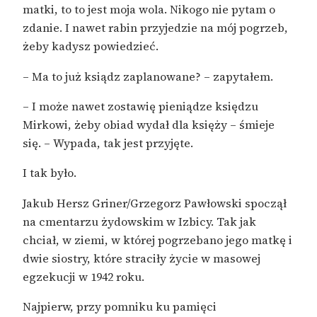
matki, to to jest moja wola. Nikogo nie pytam o
zdanie. I nawet rabin przyjedzie na mój pogrzeb,
żeby kadysz powiedzieć.
– Ma to już ksiądz zaplanowane? – zapytałem.
– I może nawet zostawię pieniądze księdzu
Mirkowi, żeby obiad wydał dla księży – śmieje
się. – Wypada, tak jest przyjęte.
I tak było.
Jakub Hersz Griner/Grzegorz Pawłowski spoczął
na cmentarzu żydowskim w Izbicy. Tak jak
chciał, w ziemi, w której pogrzebano jego matkę i
dwie siostry, które straciły życie w masowej
egzekucji w 1942 roku.
Najpierw, przy pomniku ku pamięci