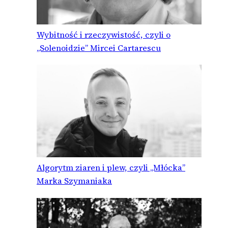
Wybitność i rzeczywistość, czyli o
„Solenoidzie” Mircei Cartarescu
Algorytm ziaren i plew, czyli „Młócka”
Marka Szymaniaka