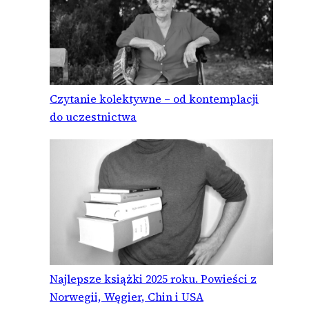
Czytanie kolektywne – od kontemplacji
do uczestnictwa
Najlepsze książki 2025 roku. Powieści z
Norwegii, Węgier, Chin i USA