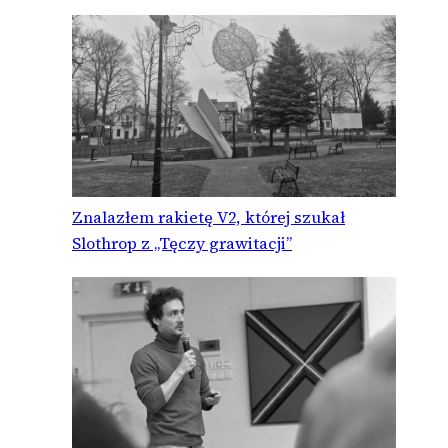
Znalazłem rakietę V2, której szukał
Slothrop z „Tęczy grawitacji”