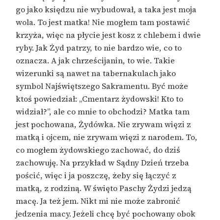
go jako księdzu nie wybudował, a taka jest moja
wola. To jest matka! Nie mogłem tam postawić
krzyża, więc na płycie jest kosz z chlebem i dwie
ryby. Jak Żyd patrzy, to nie bardzo wie, co to
oznacza. A jak chrześcijanin, to wie. Takie
wizerunki są nawet na tabernakulach jako
symbol Najświętszego Sakramentu. Być może
ktoś powiedział: „Cmentarz żydowski! Kto to
widział?”, ale co mnie to obchodzi? Matka tam
jest pochowana, Żydówka. Nie zrywam więzi z
matką i ojcem, nie zrywam więzi z narodem. To,
co mogłem żydowskiego zachować, do dziś
zachowuję. Na przykład w Sądny Dzień trzeba
pościć, więc i ja poszczę, żeby się łączyć z
matką, z rodziną. W święto Paschy Żydzi jedzą
macę. Ja też jem. Nikt mi nie może zabronić
jedzenia macy. Jeżeli chcę być pochowany obok