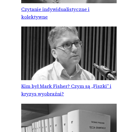
Czytanie indywidualistyczne i
kolektywne
Kim był Mark Fisher? Czym są „Fiszki” i
kryzys wyobraźni?