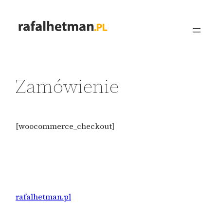
Przejdź
do
treści
Zamówienie
[woocommerce_checkout]
rafalhetman.pl